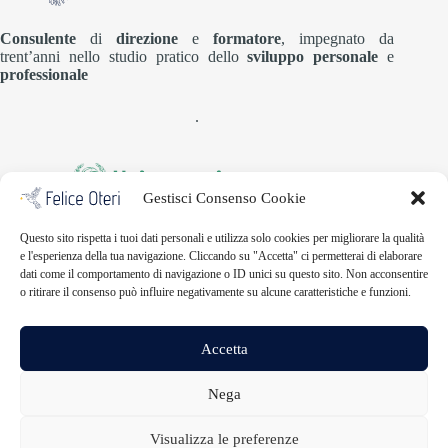
Consulente
di
direzione
e
formatore
, impegnato da
trent’anni nello studio pratico dello
sviluppo personale
e
professionale
.
Gestisci Consenso Cookie
Infopoint Milazzo
Questo sito rispetta i tuoi dati personali e utilizza solo cookies per migliorare la qualità
Università degli studi Guglielmo Marconi
e l'esperienza della tua navigazione. Cliccando su "Accetta" ci permetterai di elaborare
Via Cap. Massimo Scala, 5
dati come il comportamento di navigazione o ID unici su questo sito. Non acconsentire
98057 Milazzo (ME)
o ritirare il consenso può influire negativamente su alcune caratteristiche e funzioni.
milazzo@unimarconipoint.it
Accetta
Nega
Home
Privacy Policy
Cookies
Disconoscimento
Imprint
Visualizza le preferenze